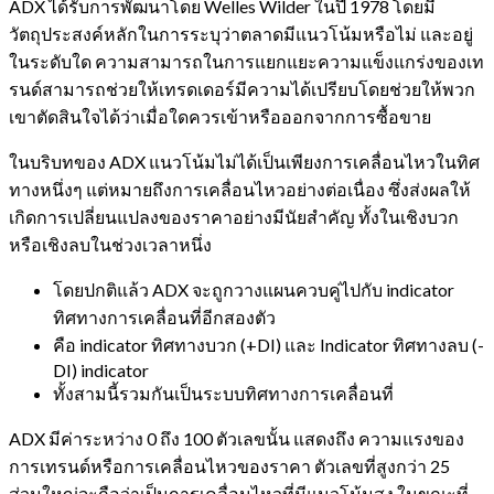
ADX ได้รับการพัฒนาโดย Welles Wilder ในปี 1978 โดยมี
วัตถุประสงค์หลักในการระบุว่าตลาดมีแนวโน้มหรือไม่ และอยู่
ในระดับใด ความสามารถในการแยกแยะความแข็งแกร่งของเท
รนด์สามารถช่วยให้เทรดเดอร์มีความได้เปรียบโดยช่วยให้พวก
เขาตัดสินใจได้ว่าเมื่อใดควรเข้าหรือออกจากการซื้อขาย
ในบริบทของ ADX แนวโน้มไม่ได้เป็นเพียงการเคลื่อนไหวในทิศ
ทางหนึ่งๆ แต่หมายถึงการเคลื่อนไหวอย่างต่อเนื่อง ซึ่งส่งผลให้
เกิดการเปลี่ยนแปลงของราคาอย่างมีนัยสำคัญ ทั้งในเชิงบวก
หรือเชิงลบในช่วงเวลาหนึ่ง
โดยปกติแล้ว ADX จะถูกวางแผนควบคู่ไปกับ indicator
ทิศทางการเคลื่อนที่อีกสองตัว
คือ indicator ทิศทางบวก (+DI) และ Indicator ทิศทางลบ (-
DI) indicator
ทั้งสามนี้รวมกันเป็นระบบทิศทางการเคลื่อนที่
ADX มีค่าระหว่าง 0 ถึง 100 ตัวเลขนั้น แสดงถึง ความแรงของ
การเทรนด์หรือการเคลื่อนไหวของราคา ตัวเลขที่สูงกว่า 25
ส่วนใหญ่จะถือว่าเป็นการเคลื่อนไหวที่มีแนวโน้มสูง ในขณะที่