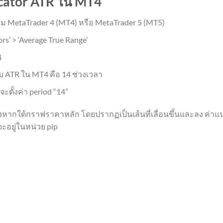
icator ATR ใน MT4
์ม MetaTrader 4 (MT4) หรือ MetaTrader 5 (MT5)
ators’ > ‘Average True Range’
4
 ATR ใน MT4 คือ 14 ช่วงเวลา
จะตั้งค่า period “14”
กใต้กราฟราคาหลัก โดยปรากฏเป็นเส้นที่เลื่อนขึ้นและลง ค่าแนวตั้ง
ะอยู่ในหน่วย pip