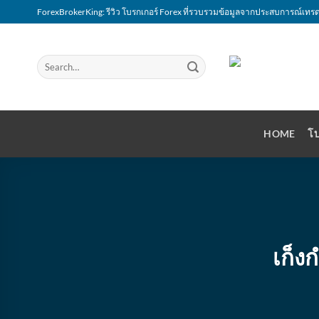
Skip
ForexBrokerKing: รีวิว โบรกเกอร์ Forex ที่รวบรวมข้อมูลจากประสบการณ์เทรด
to
content
HOME
โบ
เก็ง