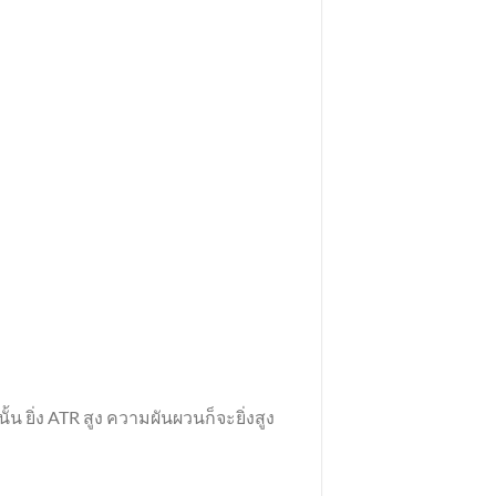
น ยิ่ง ATR สูง ความผันผวนก็จะยิ่งสูง