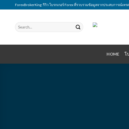
Skip
ForexBrokerKing: รีวิว โบรกเกอร์ Forex ที่รวบรวมข้อมูลจากประสบการณ์เทรด
to
content
HOME
โบ