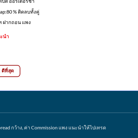
ิดปิด ออร์เดอร์ช้า
ap:80 % ติดลบทั้งคู่
ท ฝากถอน แพง
นะนำ
ีที่สุด
 Spread กว้าง, ค่า Commission แพง แนะนำให้ไปเทรด