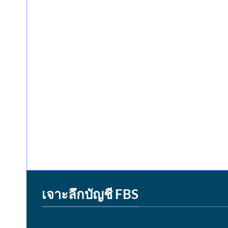
เจาะลึกบัญชี FBS