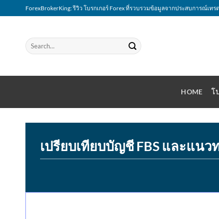
Skip
ForexBrokerKing: รีวิว โบรกเกอร์ Forex ที่รวบรวมข้อมูลจากประสบการณ์เทรด
to
content
HOME
โบ
เปรียบเทียบบัญชี FBS และแนวท