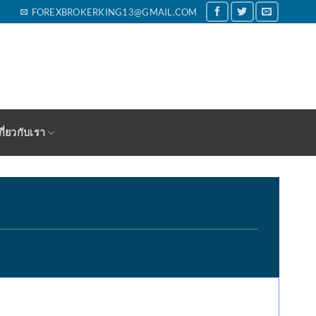
FOREXBROKERKING13@GMAIL.COM
กี่ยวกับเรา