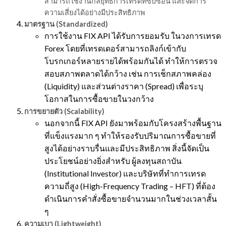
สามารถใช้งานกลยุทธ์การเทรดที่ซับซ้อน และจัดการ
ความเสี่ยงได้อย่างมีประสิทธิภาพ
มาตรฐาน (Standardized)
การใช้งาน FIX API ได้รับการยอมรับ ในวงการเทรด
Forex โดยที่เทรดเดอร์สามารถลิงก์เข้ากับ
โบรกเกอร์หลายรายได้พร้อมกันได้ ทำให้การตรวจ
สอบสภาพตลาดได้กว้าง เช่น การเช็กสภาพคล่อง
(Liquidity) และส่วนต่างราคา (Spread) เพื่อระบุ
โอกาสในการซื้อขายในวงกว้าง
การขยายตัว (Scalability)
นอกจากนี้ FIX API ยังมาพร้อมกับโครงสร้างพื้นฐาน
ที่แข็งแรงมาก ๆ ทำให้รองรับปริมาณการซื้อขายที่
สูงได้อย่างราบรื่นและมีประสิทธิภาพ สิ่งนี้จัดเป็น
ประโยชน์อย่างยิ่งสำหรับ ผู้ลงทุนสถาบัน
(Institutional Investor)​​ และบริษัทที่ทำการเทรด
ความถี่สูง (High-Frequency Trading – HFT) ที่ต้อง
ดำเนินการคำสั่งซื้อขายจำนวนมากในช่วงเวลาสั้น
ๆ
ความเบา (Lightweight)