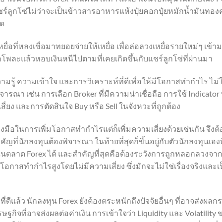
ร์ลูกโซ่ไม่ว่าจะเป็นข้าวสารอาหารแห้งปุ๋ยคอกปุ๋ยหมักน้ำมันท
าด
ยื่อที่หลงเชื่อมาทยอยจ่ายให้เหยื่อ เพื่อล่อลวงเหยื่อรายใหม่ๆ เข้าม
พละแล้วหอบเงินหนีไปตามที่เคยเกิดขึ้นกับแชร์ลูกโซ่ที่ผ่านมา
้ความรู้ ความเข้าใจ และการวิเคราะห์ที่ดีเพื่อให้มีโอกาสทำกำไร 
องพิจารณา เช่น การเลือก Broker ที่มีความน่าเชื่อถือ การใช้ Indic
่ยง และการตัดสินใจ Buy หรือ Sell ในจังหวะที่ถูกต้อง
ื่องมือในการเพิ่มโอกาสทำกำไรแต่ก็เพิ่มความเสี่ยงด้วยเช่นกัน จึงต
ำคัญที่นักลงทุนต้องพิจารณา ในท้ายที่สุดก็ขึ้นอยู่กับตัวนักลงทุนเ
ไรในตลาด Forex ได้ และสำคัญที่สุดคือต้องระวังการถูกหลอกลวงจ
อโอกาสทำกำไรสูงโดยไม่มีความเสี่ยง ซึ่งมักจะไม่ใช่เรื่องจริงแล
ดีแล้ว นักลงทุน Forex ยังต้องตระหนักถึงปัจจัยอื่นๆ ที่อาจส่ง
ฐกิจที่อาจส่งผลต่อค่าเงิน การเข้าใจว่า Liquidity และ Volatil