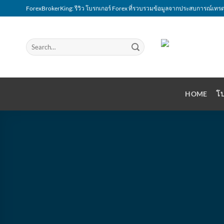
Skip
ForexBrokerKing: รีวิว โบรกเกอร์ Forex ที่รวบรวมข้อมูลจากประสบการณ์เทรด
to
content
HOME
โบ