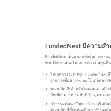
FundedNext มีความสำค
FundedNext เป็นแพลตฟอร์มการระดมทุน
ขาย Forex เสนอโมเดลการระดมทุนที่หลา
โมเดลการระดมทุน: FundedNext มี
จากการซื้อขาย Forex โมเดลคลาสสิก
ขนาดบัญชี: สำหรับโมเดลคลาสสิก มีบ
บัญชีสามารถเริ่มต้นที่ $15,000 และ
ค่าธรรมเนียม: FundedNext เริ่มต้นด
ขนาดบัญชีที่ผู้เทรดเลือก แต่ยังคงค่