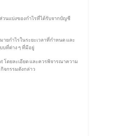
่วนแบ่งของกำไรที่ได้รับจากบัญชี
ป้าหมายกำไรในระยะเวลาที่กำหนด และ
ต่าง ๆ ที่มีอยู่
Next โดยละเอียด และควรพิจารณาความ
มกิจกรรมดังกล่าว