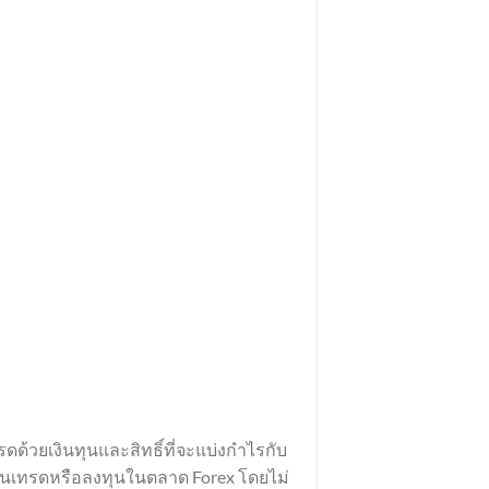
้วยเงินทุนและสิทธิ์ที่จะแบ่งกำไรกับ
มต้นเทรดหรือลงทุนในตลาด Forex โดยไม่