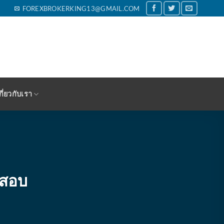
FOREXBROKERKING13@GMAIL.COM
กี่ยวกับเรา
รสอบ