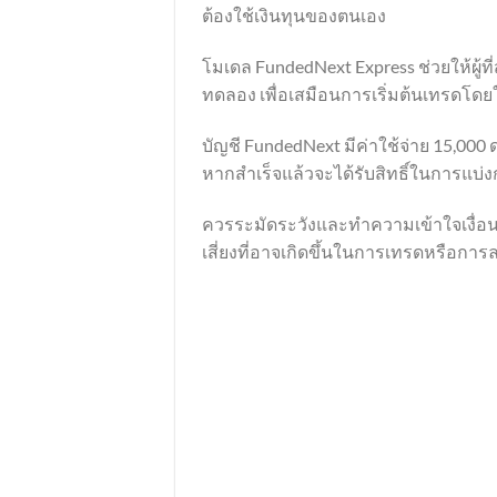
ต้องใช้เงินทุนของตนเอง
โมเดล FundedNext Express ช่วยให้ผู้
ทดลอง เพื่อเสมือนการเริ่มต้นเทรดโดยใ
บัญชี FundedNext มีค่าใช้จ่าย 15,00
หากสำเร็จแล้วจะได้รับสิทธิ์ในการแบ่ง
ควรระมัดระวังและทำความเข้าใจเงื่อ
เสี่ยงที่อาจเกิดขึ้นในการเทรดหรือกา