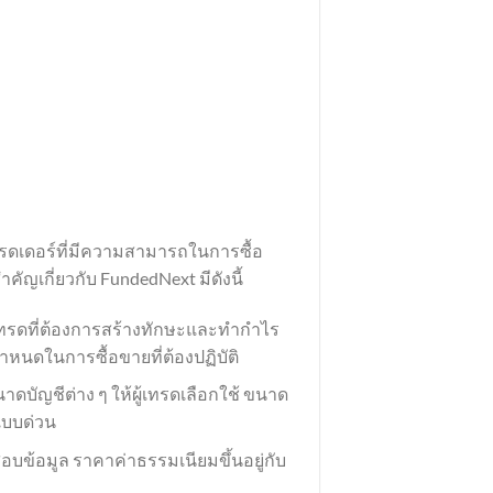
รดเดอร์ที่มีความสามารถในการซื้อ
ญเกี่ยวกับ FundedNext มีดังนี้
ทรดที่ต้องการสร้างทักษะและทำกำไร
หนดในการซื้อขายที่ต้องปฏิบัติ
ดบัญชีต่าง ๆ ให้ผู้เทรดเลือกใช้ ขนาด
 แบบด่วน
สอบข้อมูล ราคาค่าธรรมเนียมขึ้นอยู่กับ