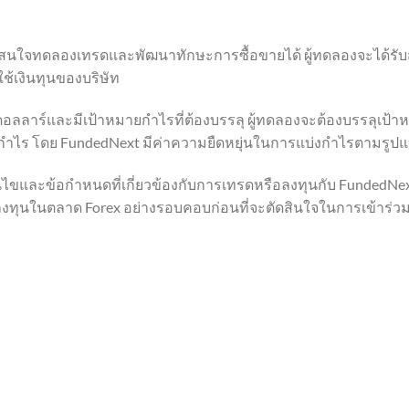
ที่สนใจทดลองเทรดและพัฒนาทักษะการซื้อขายได้ ผู้ทดลองจะได้รับส
ช้เงินทุนของบริษัท
0 ดอลลาร์และมีเป้าหมายกำไรที่ต้องบรรลุ ผู้ทดลองจะต้องบรรลุเ
กำไร โดย FundedNext มีค่าความยืดหยุ่นในการแบ่งกำไรตามรูปแบบที่
นไขและข้อกำหนดที่เกี่ยวข้องกับการเทรดหรือลงทุนกับ Funded
รลงทุนในตลาด Forex อย่างรอบคอบก่อนที่จะตัดสินใจในการเข้าร่ว