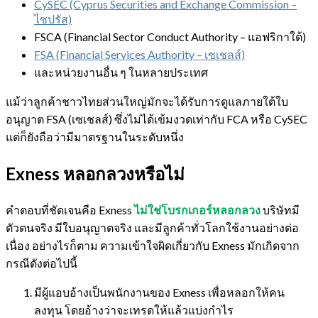
CySEC (Cyprus Securities and Exchange Commission –
ไซปรัส)
FSCA (Financial Sector Conduct Authority – แอฟริกาใต้)
FSA (Financial Services Authority – เซเชลส์)
และหน่วยงานอื่น ๆ ในหลายประเทศ
แม้ว่าลูกค้าชาวไทยส่วนใหญ่มักจะได้รับการดูแลภายใต้ใบ
อนุญาต FSA (เซเชลส์) ซึ่งไม่ได้เข้มงวดเท่ากับ FCA หรือ CySEC
แต่ก็ยังถือว่ามีมาตรฐานในระดับหนึ่ง
Exness หลอกลวงหรือไม่
คำตอบที่ชัดเจนคือ Exness
ไม่ใช่โบรกเกอร์หลอกลวง
บริษัทมี
ตัวตนจริง มีใบอนุญาตจริง และมีลูกค้าทั่วโลกใช้งานอย่างต่อ
เนื่อง อย่างไรก็ตาม ความเข้าใจผิดเกี่ยวกับ Exness มักเกิดจาก
กรณีดังต่อไปนี้
มีผู้แอบอ้างเป็นพนักงานของ Exness เพื่อหลอกให้คน
ลงทุน โดยอ้างว่าจะเทรดให้แล้วแบ่งกำไร