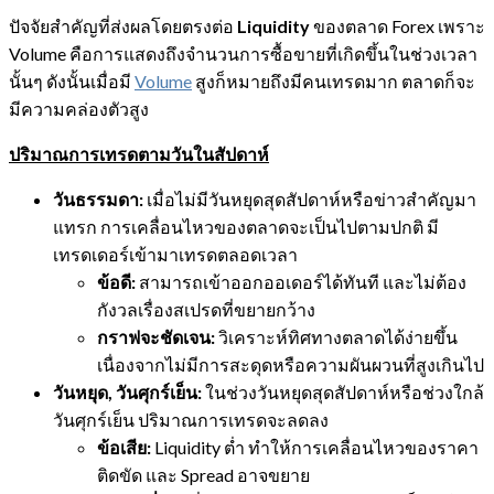
ปัจจัยสำคัญที่ส่งผลโดยตรงต่อ
Liquidity
ของตลาด Forex เพราะ
Volume คือการแสดงถึงจำนวนการซื้อขายที่เกิดขึ้นในช่วงเวลา
นั้นๆ ดังนั้นเมื่อมี
Volume
สูงก็หมายถึงมีคนเทรดมาก ตลาดก็จะ
มีความคล่องตัวสูง
ปริมาณการเทรดตามวันในสัปดาห์
วันธรรมดา:
เมื่อไม่มีวันหยุดสุดสัปดาห์หรือข่าวสำคัญมา
แทรก การเคลื่อนไหวของตลาดจะเป็นไปตามปกติ มี
เทรดเดอร์เข้ามาเทรดตลอดเวลา
ข้อดี:
สามารถเข้าออกออเดอร์ได้ทันที และไม่ต้อง
กังวลเรื่องสเปรดที่ขยายกว้าง
กราฟจะชัดเจน:
วิเคราะห์ทิศทางตลาดได้ง่ายขึ้น
เนื่องจากไม่มีการสะดุดหรือความผันผวนที่สูงเกินไป
วันหยุด, วันศุกร์เย็น:
ในช่วงวันหยุดสุดสัปดาห์หรือช่วงใกล้
วันศุกร์เย็น ปริมาณการเทรดจะลดลง
ข้อเสีย:
Liquidity ต่ำ ทำให้การเคลื่อนไหวของราคา
ติดขัด และ Spread อาจขยาย