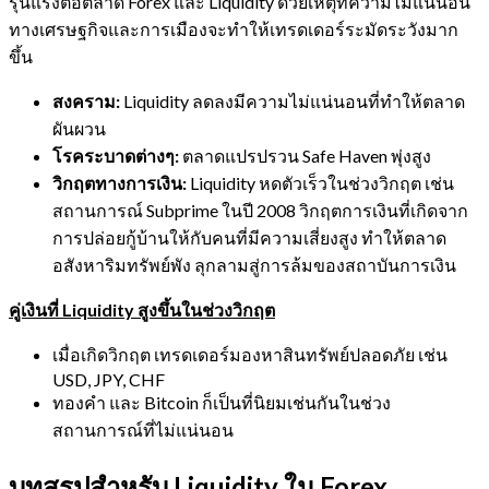
รุนแรงต่อตลาด Forex และ Liquidity ด้วยเหตุที่ความไม่แน่นอน
ทางเศรษฐกิจและการเมืองจะทำให้เทรดเดอร์ระมัดระวังมาก
ขึ้น
สงคราม:
Liquidity ลดลงมีความไม่แน่นอนที่ทำให้ตลาด
ผันผวน
โรคระบาดต่างๆ:
ตลาดแปรปรวน Safe Haven พุ่งสูง
วิกฤตทางการเงิน:
Liquidity หดตัวเร็วในช่วงวิกฤต เช่น
สถานการณ์ Subprime ในปี 2008 วิกฤตการเงินที่เกิดจาก
การปล่อยกู้บ้านให้กับคนที่มีความเสี่ยงสูง ทำให้ตลาด
อสังหาริมทรัพย์พัง ลุกลามสู่การล้มของสถาบันการเงิน
คู่เงินที่ Liquidity สูงขึ้นในช่วงวิกฤต
เมื่อเกิดวิกฤต เทรดเดอร์มองหาสินทรัพย์ปลอดภัย เช่น
USD, JPY, CHF
ทองคำ และ Bitcoin ก็เป็นที่นิยมเช่นกันในช่วง
สถานการณ์ที่ไม่แน่นอน
บทสรุปสำหรับ Liquidity ใน Forex