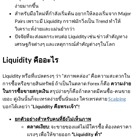
ง่ายมากขึ้น
สำหรับมือใหม่ที่กำลังเริ่มต้น อยากให้ลองเริ่มจาก Major
Pairs เพราะมี Liquidity กราฟมักวิ่งเป็น Trend ทำให้
วิเคราะห์ง่ายและแม่นยำกว่า
ปัจจัยที่จะส่งผลกระทบต่อ Liquidity เช่น ข่าวสำคัญทาง
เศรษฐกิจต่างๆ และเหตุการณ์สำคัญต่างๆในโลก
Liquidity คืออะไร
Liquidity หรือที่แปลตรงๆ ว่า “สภาพคล่อง” คือความสะดวกใน
การซื้อหรือขายสินทรัพย์ ถ้าเป็นในตลาด Forex ก็คือ
ความง่าย
ในการซื้อขายสกุลเงิน
สรุปง่ายๆก็คือถ้าตลาดมีคนซื้อ-คนขาย
เยอะ คู่เงินนั้นก็จะเทรดง่ายขึ้นนั่นเอง ใครเทรดสาย
Scalping
บอกได้เลยว่า “
Liquidity คือพระเจ้า”!
ยกตัวอย่างสำหรับคนที่ยังไม่เห็นภาพ
ตลาดเงียบ:
จะขายของแต่ไม่มีใครซื้อ ต้องลดราคา
แรงๆ เพื่อให้ขายออก
“Liquidity ต่ำ”