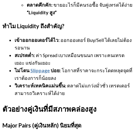
ตลาดคึกคัก:
ขายอะไรก็มีคนรอซื้อ จับคู่เทรดได้ง่าย
“Liquidity สูง”
ทำไม Liquidity ถึงสำคัญ?
เข้าออกออเดอร์ได้ไว:
ออกออเดอร์ Buy/Sell ได้เลยไม่ต้อง
รอนาน
สเปรดต่ำ:
ค่า Spread เบาเหมือนขนนก เพราะคนเทรด
เยอะ แข่งกันเยอะ
ไม่โดน
Slippage
บ่อย:
โอกาสที่ราคาจะกระโดดหลุดจุดที่
เราต้องการก็น้อยลง
วิเคราะห์เทคนิคแม่นขึ้น:
ตลาดไม่แกว่งมั่วซั่ว เทรดเดอร์
สามารถวิเคราะห์ได้ง่าย
ตัวอย่างคู่เงินที่มีสภาพคล่องสูง
Major Pairs (คู่เงินหลัก) นิยมที่สุด