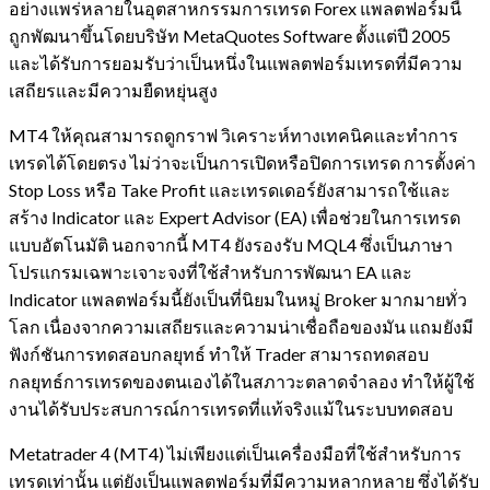
อย่างแพร่หลายในอุตสาหกรรมการเทรด Forex แพลตฟอร์มนี้
ถูกพัฒนาขึ้นโดยบริษัท MetaQuotes Software ตั้งแต่ปี 2005
และได้รับการยอมรับว่าเป็นหนึ่งในแพลตฟอร์มเทรดที่มีความ
เสถียรและมีความยืดหยุ่นสูง
MT4 ให้คุณสามารถดูกราฟ วิเคราะห์ทางเทคนิคและทำการ
เทรดได้โดยตรง ไม่ว่าจะเป็นการเปิดหรือปิดการเทรด การตั้งค่า
Stop Loss หรือ Take Profit และเทรดเดอร์ยังสามารถใช้และ
สร้าง Indicator และ Expert Advisor (EA) เพื่อช่วยในการเทรด
แบบอัตโนมัติ นอกจากนี้ MT4 ยังรองรับ MQL4 ซึ่งเป็นภาษา
โปรแกรมเฉพาะเจาะจงที่ใช้สำหรับการพัฒนา EA และ
Indicator แพลตฟอร์มนี้ยังเป็นที่นิยมในหมู่ Broker มากมายทั่ว
โลก เนื่องจากความเสถียรและความน่าเชื่อถือของมัน แถมยังมี
ฟังก์ชันการทดสอบกลยุทธ์ ทำให้ Trader สามารถทดสอบ
กลยุทธ์การเทรดของตนเองได้ในสภาวะตลาดจำลอง ทำให้ผู้ใช้
งานได้รับประสบการณ์การเทรดที่แท้จริงแม้ในระบบทดสอบ
Metatrader 4 (MT4) ไม่เพียงแต่เป็นเครื่องมือที่ใช้สำหรับการ
เทรดเท่านั้น แต่ยังเป็นแพลตฟอร์มที่มีความหลากหลาย ซึ่งได้รับ