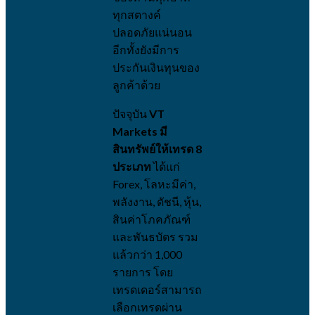
ทุกสตางค์
ปลอดภัยแน่นอน
อีกทั้งยังมีการ
ประกันเงินทุนของ
ลูกค้าด้วย
ปัจจุบัน
VT
Markets มี
สินทรัพย์ให้เทรด 8
ประเภท
ได้แก่
Forex, โลหะมีค่า,
พลังงาน, ดัชนี, หุ้น,
สินค่าโภคภัณฑ์
และพันธบัตร รวม
แล้วกว่า 1,000
รายการ โดย
เทรดเดอร์สามารถ
เลือกเทรดผ่าน