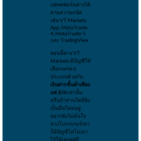
แพลตฟอร์มต่างได้
ตามความถนัด
เช่น VT Markets
App, MetaTrader
4, MetaTrader 5
และ TradingView
ตอนนี้ทาง VT
Markets มีบัญชีให้
เลือกเทรด 6
ประเภทด้วยกัน
เงินฝากขั้นต่ำเพียง
แค่
$50
เท่านั้น
หรือถ้าท่านใดที่ยัง
เป็นมือใหม่อยู่
อยากยังไม่มั่นใจ
ทางโบรกเกอร์เขา
ก็มีบัญชีโดโม่เอา
ไว้ให้เทรดฟรี