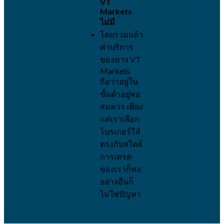
VT
Markets
ไม่มี
โดยรวมแล้ว
ค่าบริการ
ของทาง VT
Markets
ถือว่าอยู่ใน
ขั้นต่ำอยู่พอ
สมควร เพียง
แค่เราเลือก
โบรเกอร์ให้
ตรงกับสไตล์
การเทรด
ของเราก็พอ
อย่างอื่นก็
ไม่ใช่ปัญหา