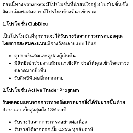
ตอนนี้ทาง vtmarkets มีโปรโมชั่นที่น่าสนใจอยู่ 3 โปรโมชั่น ซึ่ง
จัดว่าเด็ดพอสมควร มีโปรไหนบ้างที่น่าเข้าร่วม
1.โปรโมชั่น
ClubBleu
เป็นโปรโมชั่นที่ทุกท่านจะ
ได้รับรางวัลจากการเทรดของคุณ
โดยการสะสมคะแนน
มีรางวัลหลายแบบ ได้แก่
คูปองเงินสดและคูปองกู้เงินคืน
มีสิทธิเข้าร่วมงานสัมมนาเชิงลึก ช่วยให้คุณเข้าใจสภาวะ
ตลาดมากยิ่งขึ้น
รับสิทธิพิเศษอีกมากมาย
2.โปรโมชั่น
Active Trader Program
รับผลตอบแทนจากการเทรด ยิ่งเทรดมากยิ่งได้รับมากขึ้น
ด้วย
อัตราดอกเบี้ยสูงสุดถึง 13% ต่อปี
รับรางวัลจากการเทรดอย่างต่อเนื่อง
รับรายได้จากดอกเบี้ย 0.25% ทุกสัปดาห์