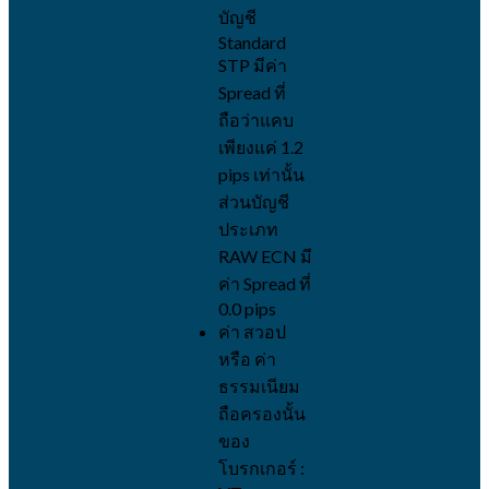
บัญชี
Standard
STP มีค่า
Spread ที่
ถือว่าแคบ
เพียงแค่ 1.2
pips เท่านั้น
ส่วนบัญชี
ประเภท
RAW ECN มี
ค่า Spread ที่
0.0 pips
ค่า สวอป
หรือ ค่า
ธรรมเนียม
ถือครองนั้น
ของ
โบรกเกอร์ :