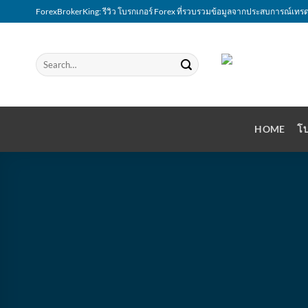
Skip
ForexBrokerKing: รีวิว โบรกเกอร์ Forex ที่รวบรวมข้อมูลจากประสบการณ์เทรด
to
content
HOME
โบ