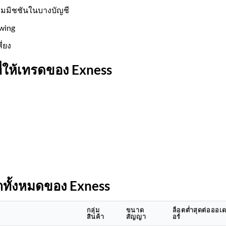
คอมมิชชันในบางบัญชี
wing
่ยง
ี่ให้เทรดของ Exness
าทั้งหมดของ Exness
กลุ่ม
ขนาด
ล็อตต่ำสุดต่อออเ
สินค้า
สัญญา
อร์