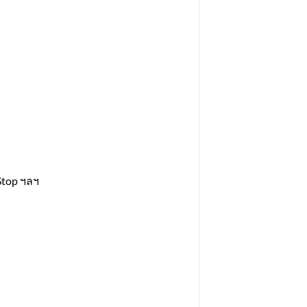
 Stop ฯลฯ