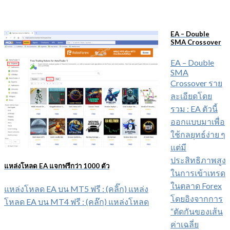
EA – Double
SMA Crossover
EA – Double
SMA
Crossover ราย
ละเอียดโดย
รวม : EA ตัวนี้
ออกแบบมาเพื่อ
ใช้กลยุทธ์ง่าย ๆ
แต่มี
ประสิทธิภาพสูง
แหล่งโหลด EA แจกฟรีกว่า 1000 ตัว
ในการเข้าเทรด
ในตลาด Forex
แหล่งโหลด EA บน MT5 ฟรี : (คลิ๊ก) แหล่ง
โดยอิงจากการ
โหลด EA บน MT4 ฟรี : (คล๊ก) แหล่งโหลด
“ตัดกันของเส้น
ค่าเฉลี่ย