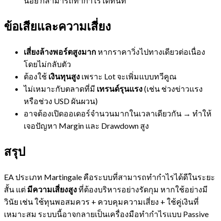
น้อย ก็สามารถทำกำไรได้ทันที
ข้อเสียและความเสี่ยง
เสี่ยงล้างพอร์ตสูงมาก
หากราคาวิ่งไปทางเดียวต่อเนื่อง
โดยไม่กลับตัว
ต้องใช้
เงินทุนสูง
เพราะ Lot จะเพิ่มแบบทวีคูณ
ไม่เหมาะกับตลาดที่มี
เทรนด์รุนแรง
(เช่น ช่วงข่าวแรง
หรือช่วง USD ผันผวน)
อาจต้องเปิดออเดอร์จำนวนมากในเวลาเดียวกัน → ทำให้
เจอปัญหา Margin และ Drawdown สูง
สรุป
EA ประเภท Martingale คือระบบที่สามารถทำกำไรได้ดีในระยะ
สั้น แต่
มีความเสี่ยงสูง
ที่ต้องบริหารอย่างรัดกุม หากใช้อย่างมี
วินัย เช่น ใช้ทุนพอสมควร + ควบคุมความเสี่ยง + ใช้คู่เงินที่
เหมาะสม ระบบนี้อาจกลายเป็นเครื่องมือทำกำไรแบบ Passive