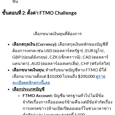
ขึ้น
ขั้นตอนที่ 2: ตั้งค่า FTMO Challenge
เลือกขนาดเงินทุนที่ต้องการ
เลือกสกุลเงิน (Currency):
เลือกสกุลเงินหลักของบัญชีที่
ต้องการเทรด เช่น USD (ดอลลาร์สหรัฐฯ) , EUR (ยูโร) ,
GBP (ปอนด์อังกฤษ) , CZK (เช็กคราวน์) , CAD (ดอลลาร์
แคนาดา) , AUD (ดอลลาร์ออสเตรเลีย) , CHF (ฟรังก์สวิส)
เลือกขนาดเงินทุน:
สำหรับขนาดบัญชีทาง FTMO มีให้
เลือกมากมายตั้งแต่ $10,000 ไปจนถึง $200,000
ดูราย
ละเอียดคลิกตรงนี้เลย
เลือกประเภทบัญชี
FTMO Account:
บัญชีมาตรฐานทั่วไป ไม่มีข้อ
จำกัดเรื่องการถือออเดอร์ข้ามคืน แต่มีข้อจำกัดเรื่อง
การเทรดข่าว (ห้ามเปิด/ปิดออเดอร์ในช่วงเวลาข่าว
สำคัญ) และ Leverage สูงสุดที่ 1:100