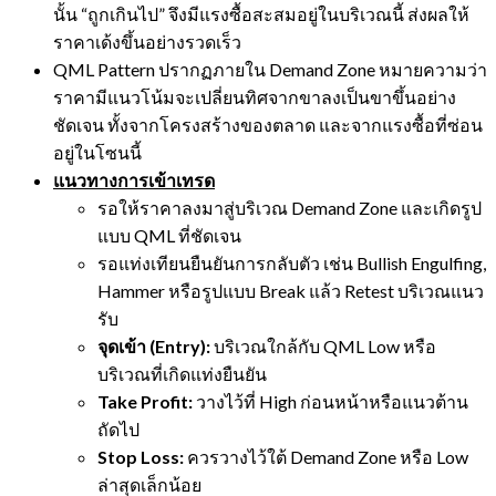
นั้น “ถูกเกินไป” จึงมีแรงซื้อสะสมอยู่ในบริเวณนี้ ส่งผลให้
ราคาเด้งขึ้นอย่างรวดเร็ว
QML Pattern ปรากฏภายใน Demand Zone หมายความว่า
ราคามีแนวโน้มจะเปลี่ยนทิศจากขาลงเป็นขาขึ้นอย่าง
ชัดเจน ทั้งจากโครงสร้างของตลาด และจากแรงซื้อที่ซ่อน
อยู่ในโซนนี้
แนวทางการเข้าเทรด
รอให้ราคาลงมาสู่บริเวณ Demand Zone และเกิดรูป
แบบ QML ที่ชัดเจน
รอแท่งเทียนยืนยันการกลับตัว เช่น Bullish Engulfing,
Hammer หรือรูปแบบ Break แล้ว Retest บริเวณแนว
รับ
จุดเข้า (Entry):
บริเวณใกล้กับ QML Low หรือ
บริเวณที่เกิดแท่งยืนยัน
Take Profit:
วางไว้ที่ High ก่อนหน้าหรือแนวต้าน
ถัดไป
Stop Loss:
ควรวางไว้ใต้ Demand Zone หรือ Low
ล่าสุดเล็กน้อย