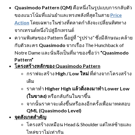
Quasimodo Pattern (QM)
คือหนึ่งในรูปแบบการกลับตัว
ของแนวโน้มที่แม่นยำและทรงพลังที่สุดในสาย
Price
Action
โดยเฉพาะในช่วงที่ตลาดกำลังจะเปลี่ยนทิศทาง
จากเทรนด์หนึ่งไปสู่อีกเทรนด์
ความพิเศษของ Pattern นี้อยู่ที่ “รูปร่าง” ซึ่งมีลักษณะคล้าย
กับตัวละคร
Quasimodo
จากเรื่อง The Hunchback of
Notre Dame และนั่นจึงเป็นที่มาของชื่อว่า
“
Quasimodo
Pattern”
โครงสร้างหลักของ Quasimodo Pattern
กราฟจะสร้าง
High / Low ใหม่
ที่ต่างจากโครงสร้าง
เดิม
ราคาทำ
Higher High แล้วดิ่งลงมาทำ Lower Low
(ในขาลง)
หรือกลับกันในขาขึ้น
จากนั้นราคาจะเด้งขึ้นหรือลงอีกครั้งเพื่อมาทดสอบ
QML (Quasimodo Level)
จุดสังเกตสำคัญ
โครงสร้างเหมือน Head & Shoulder แต่ไหล่ซ้ายและ
ไหล่ขวาไม่เท่ากัน